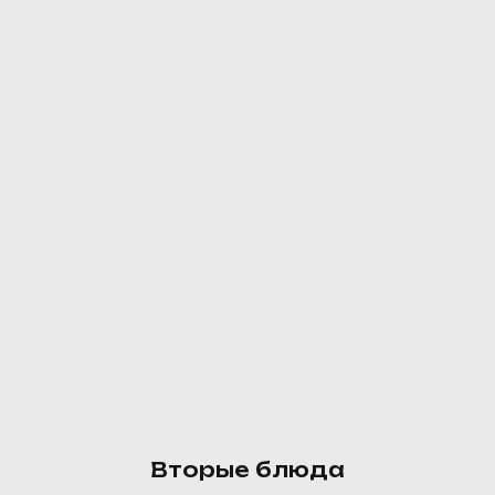
170 ₽
Щавелевый суп с яйцом
Бульон куриный, картофель, лук
репчатый, морковь, шпинат,
масло растительное, яйцо
куриное.
140 ₽
Вторые блюда