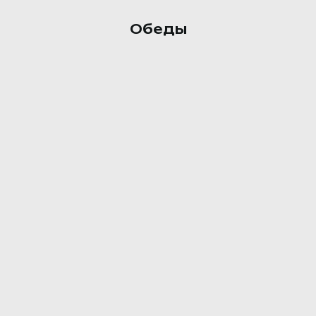
Обеды
Обед Понедельник 3-1-1
Салат овощной , Борщ с
курицей, Голень куриная в
кисло-сладком соусе, Фузилли
отварные, Хлеб белый, Хлеб
черный , Приборы + салфетка
450 ₽