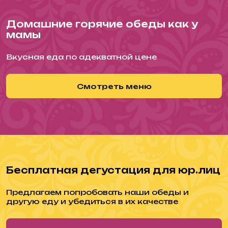
Домашние горячие обеды как у
мамы
Вкусная еда по адекватной цене
Смотреть меню
Бесплатная дегустация для юр.лиц
Предлагаем попробовать наши обеды и
другую еду и убедиться в их качестве