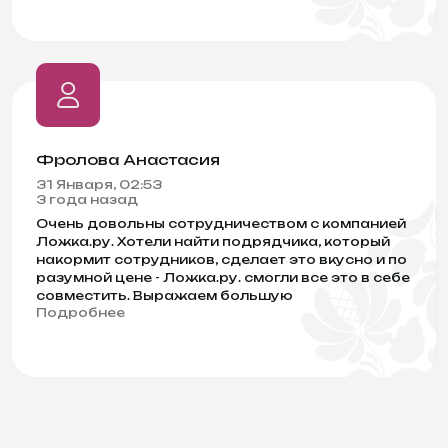
Фролова Анастасия
31 Января, 02:53
3 года назад
Очень довольны сотрудничеством с компанией
Ложка.ру. Хотели найти подрядчика, который
накормит сотрудников, сделает это вкусно и по
разумной цене - Ложка.ру. смогли все это в себе
совместить. Выражаем большую
Подробнее
благодарность за заботливое отношение к нам,
как клиентам, и за уровень сервиса, который вы
предоставляете.