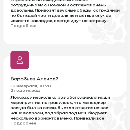
сотрудничаем с Ложкой и остаемся очень
довольны. Привозят вкусные обеды, сотрудники
по большей части довольны и сыты, в случае
каких-то накладок, всегда идут на встречу.
Подробнее
Очень удобно, что можно заказывать
сотрудникам через сайт, это значительно
облегчило мою работу, как Hr. Отдельное
спасибо, что еда приезжает свежая, сильно
всегда переживаем за это.
Воробьев Алексей
12 Февраля, 10:28
2 года назад
Ложка.ру несколько раз обслуживали наши
мероприятия, понравилось, что менеджер
всегда был на связи, быстро ответил на все
наши вопросы, подобрал под наш бюджет
несколько вариантов меню. Привезли все
Подробнее
вовремя, в свежем виде. Гости остались очень
довольны едой.