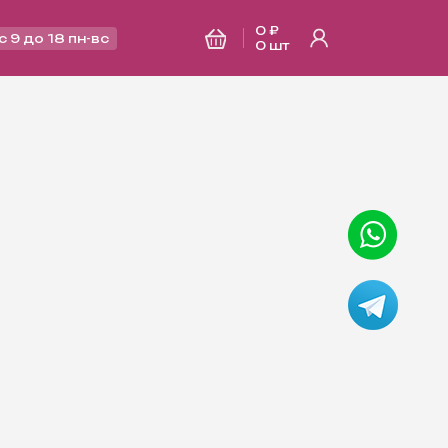
0 ₽
с 9 до 18 пн-вс
0
шт