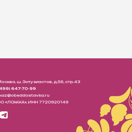
 Москва, ш. Энтузиастов, д.56, стр.43
(499) 647-70-99
kaz@obeddostavka.ru
О «ЛОЖКА», ИНН 7720920149