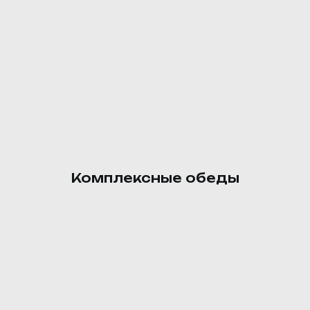
Ролл с индейкой
Тортилья, филе индейки, салат
айсберг, огурец, перец болг.,
соус (майонез, соус соевый,
соус кисло-сладкий, чеснок).
190 ₽
Комплексные обеды