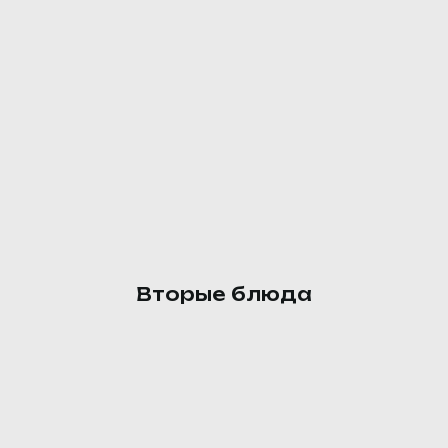
Фузилли с сыром
Макаронные изделия
(фузилли), масло растительное,
сыр.
145 ₽
Вторые блюда