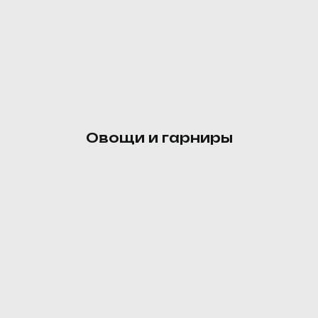
Щавелевый суп с яйцом
Бульон куриный, картофель, лук
репчатый, морковь, шпинат,
масло растительное, яйцо
куриное.
140 ₽
Овощи и гарниры
Булгур с овощами
Булгур, морковь, болгарский