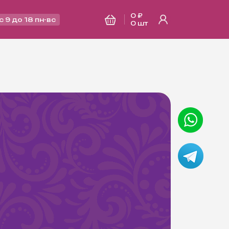
0 ₽
с 9 до 18 пн-вс
0
шт