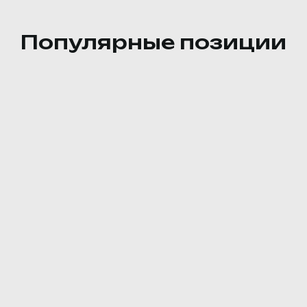
Популярные позиции
ор, яйцо куриное, салат айсберг, соус (майонез, соевый с