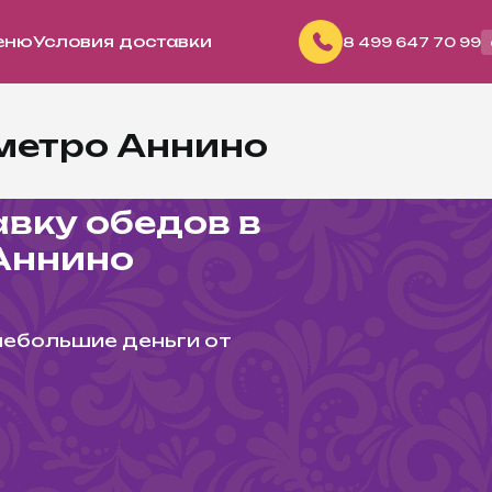
еню
Условия доставки
8
499
647 70 99
метро Аннино
авку обедов в
Аннино
небольшие деньги от