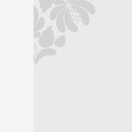
Сэндвич с курицей
Хлеб тостовый, куриное филе, помид