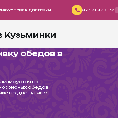
еню
Условия доставки
8
499
647 70 99
в Кузьминки
авку обедов в
лизируется на
е офисных обедов.
ние по доступным