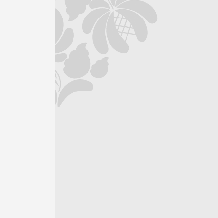
Сэндвич с ветчиной и сыром
Хлеб тостовый, ветчина из индейки,