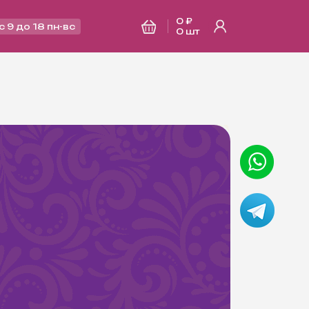
0 ₽
с 9 до 18 пн-вс
0
шт