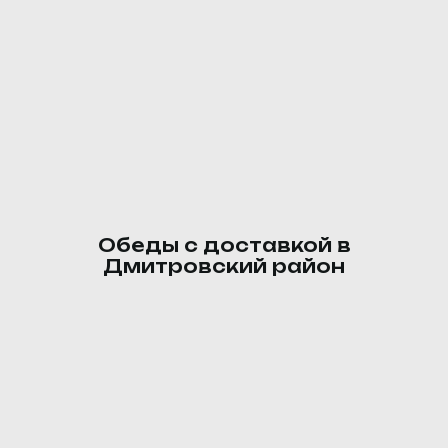
Пирожок с мясом
Молоко, мука, яйцо, дрожжи,
сахар, масло сливочное,
курица, сливки, лук, укроп.
90 ₽
Обеды с доставкой в
Дмитровский район