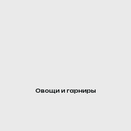
Обед Пятница 2-5-4
Салат Майский, Суп рыбный
Дальневосточный, Тефтели с
помидорами, Лапша лангуине ,
Хлеб белый, Хлеб черный ,
Приборы + салфетка
500 ₽
Овощи и гарниры