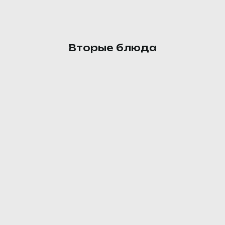
сунели.
125 ₽
Вторые блюда
Бефстроганов из говядины
Говядина, лук репчатый,
сметана, паста томатная, мука
пшеничная, масло
растительное.
360 ₽