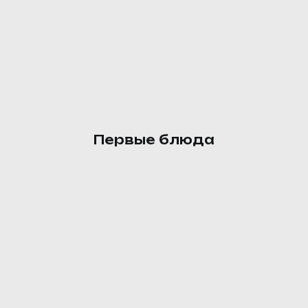
Спагетти с маслом
Спагетти, соль, масло
60 ₽
Первые блюда
Борщ с курицей