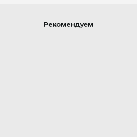
Рекомендуем
Картофельное пюре
Картофель, масло сливочное,
молоко.
105 ₽